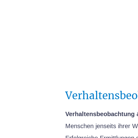
Home
Corporate Services
Privat and Legal Service
Insights
Kontakt
Verhaltensbe
Verhaltensbeobachtung 
Menschen jenseits ihrer W
Erfolgreiche Ermittlungen 