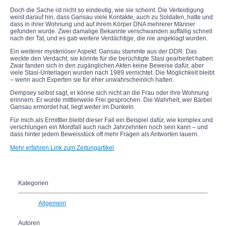
Doch die Sache ist nicht so eindeutig, wie sie scheint. Die Verteidigung
weist darauf hin, dass Gansau viele Kontakte, auch zu Soldaten, hatte und
dass in ihrer Wohnung und auf ihrem Körper DNA mehrerer Männer
gefunden wurde. Zwei damalige Bekannte verschwanden auffällig schnell
nach der Tat, und es gab weitere Verdächtige, die nie angeklagt wurden.
Ein weiterer mysteriöser Aspekt: Gansau stammte aus der DDR. Das
weckte den Verdacht, sie könnte für die berüchtigte Stasi gearbeitet haben.
Zwar fanden sich in den zugänglichen Akten keine Beweise dafür, aber
viele Stasi-Unterlagen wurden nach 1989 vernichtet. Die Möglichkeit bleibt
– wenn auch Experten sie für eher unwahrscheinlich halten.
Dempsey selbst sagt, er könne sich nicht an die Frau oder ihre Wohnung
erinnern. Er wurde mittlerweile Frei gesprochen. Die Wahrheit, wer Bärbel
Gansau ermordet hat, liegt weiter im Dunkeln.
Für mich als Ermittler bleibt dieser Fall ein Beispiel dafür, wie komplex und
verschlungen ein Mordfall auch nach Jahrzehnten noch sein kann – und
dass hinter jedem Beweisstück oft mehr Fragen als Antworten lauern.
Mehr erfahren Link zum Zeitungartikel
Kategorien
Allgemein
Autoren