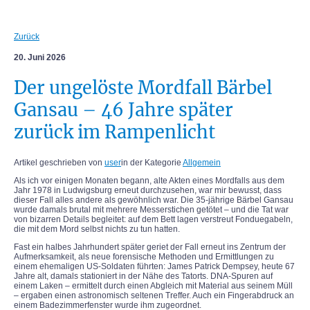
Zurück
20. Juni 2026
Der ungelöste Mordfall Bärbel
Gansau – 46 Jahre später
zurück im Rampenlicht
Artikel geschrieben von
user
in der Kategorie
Allgemein
Als ich vor einigen Monaten begann, alte Akten eines Mordfalls aus dem
Jahr 1978 in Ludwigsburg erneut durchzusehen, war mir bewusst, dass
dieser Fall alles andere als gewöhnlich war. Die 35-jährige Bärbel Gansau
wurde damals brutal mit mehrere Messerstichen getötet – und die Tat war
von bizarren Details begleitet: auf dem Bett lagen verstreut Fonduegabeln,
die mit dem Mord selbst nichts zu tun hatten.
Fast ein halbes Jahrhundert später geriet der Fall erneut ins Zentrum der
Aufmerksamkeit, als neue forensische Methoden und Ermittlungen zu
einem ehemaligen US-Soldaten führten: James Patrick Dempsey, heute 67
Jahre alt, damals stationiert in der Nähe des Tatorts. DNA-Spuren auf
einem Laken – ermittelt durch einen Abgleich mit Material aus seinem Müll
– ergaben einen astronomisch seltenen Treffer. Auch ein Fingerabdruck an
einem Badezimmerfenster wurde ihm zugeordnet.